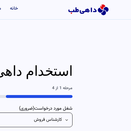
خانه
م
استخدام داه
مرحله
1
از
4
25%
شغل مورد درخواست
(ضروری)