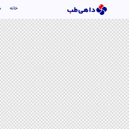
خانه
م