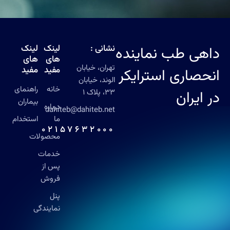
نشانی :
لینک
لینک
داهی طب نماینده
های
های
تهران، خیابان
مفید
مفید
انحصاری استرایکر
الوند، خیابان
خانه
راهنمای
در ایران
33، پلاک 1
بیماران
درباره
dahiteb@dahiteb.net
ما
استخدام
02157632000
محصولات
خدمات
پس از
فروش
پنل
نمایندگی