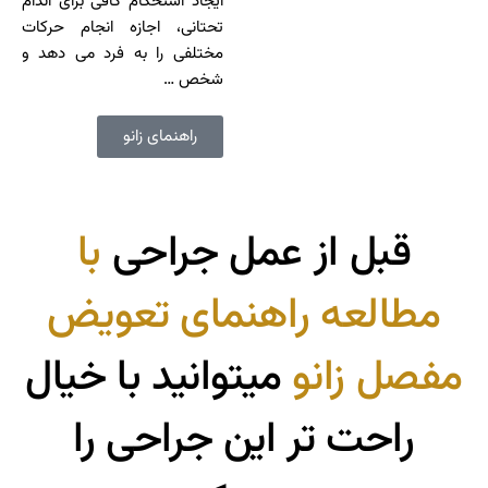
ایجاد استحکام کافی برای اندام
تحتانی، اجازه انجام حرکات
مختلفی را به فرد می دهد و
شخص …
راهنمای زانو
قبل
از
عمل
جراحی
با
مطالعه
راهنمای
تعویض
مفصل
زانو
میتوانید
با
خیال
راحت
تر
این
جراحی
را