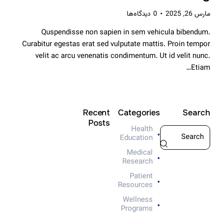
مارس 26, 2025
0
دیدگاه‌ها
Quspendisse non sapien in sem vehicula bibendum.
Curabitur egestas erat sed vulputate mattis. Proin tempor
velit ac arcu venenatis condimentum. Ut id velit nunc.
Etiam…
Recent
Categories
Search
Posts
Health
Education
MEDICAL
RESEARCH
Medical
I
Research
m
Patient
p
Resources
o
Wellness
r
Programs
t